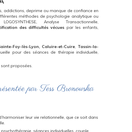
A
ress, addictions, deprime ou manque de confiance en
différentes méthodes de psychologie analytique ou
OSYNTHESE, Analyse Transactionnelle,
ntification des difficultés vécues
par les enfants,
ainte-Foy-lès-Lyon, Caluire-et-Cuire
,
Tassin-la-
ueille pour des séances de thérapie individuelle,
sont proposées.
résentée par Tess Bronowska
’harmoniser leur vie relationnelle, que ce soit dans
le.
 psychothérapie, séances individuelles, couple,