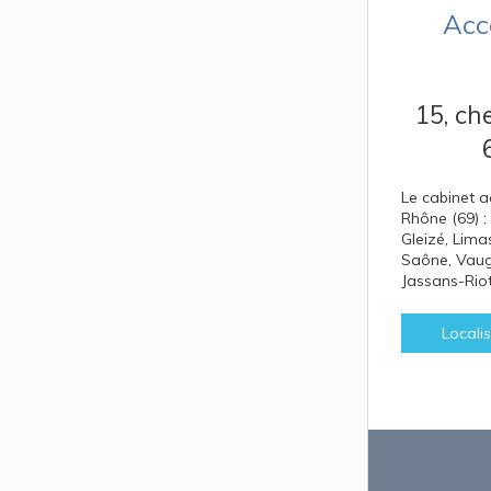
Acc
15, ch
Le cabinet a
Rhône (69) : 
Gleizé, Lima
Saône, Vaugn
Jassans-Riot
Localis