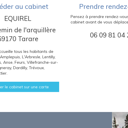
éder au cabinet
Prendre rendez
Pensez à prendre rendez-vous
EQUIREL
cabinet avant de vous déplace
emin de l'arquillère
06 09 81 04 
69170
Tarare
ccueille tous les habitants de
Amplepuis, L'Arbresle, Lentilly,
s, Anse, Feurs, Villefranche-sur-
eray, Dardilly, Trévoux,
tier.
er le cabinet sur une carte