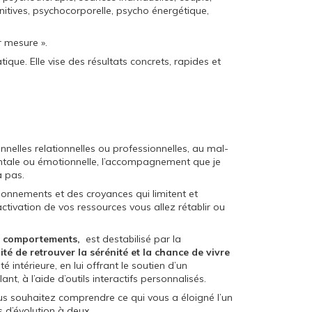
gnitives, psychocorporelle, psycho énergétique,
 mesure ».
ique. Elle vise des résultats concrets, rapides et
nelles relationnelles ou professionnelles, au mal-
tale ou émotionnelle, l’accompagnement que je
à pas.
onnements et des croyances qui limitent et
activation de vos ressources vous allez rétablir ou
de comportements,
est destabilisé par la
ité de retrouver la sérénité et la chance de vivre
é intérieure, en lui offrant le soutien d’un
t, à l’aide d’outils interactifs personnalisés.
us souhaitez comprendre ce qui vous a éloigné l’un
es d’évolution à deux