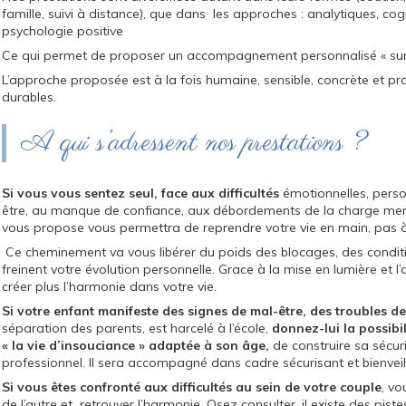
famille, suivi à distance), que dans les approches : analytiques, co
psychologie positive
Ce qui permet de proposer un accompagnement personnalisé « sur
L’approche proposée est à la fois humaine, sensible, concrète et prat
durables.
A qui s’adressent nos prestations ?
Si vous vous sentez seul, face aux difficultés
émotionnelles, person
être, au manque de confiance, aux débordements de la charge men
vous propose vous permettra de reprendre votre vie en main, pas 
Ce cheminement va vous libérer du poids des blocages, des conditi
freinent votre évolution personnelle. Grace à la mise en lumière et l’
créer plus l’harmonie dans votre vie.
Si votre enfant manifeste des signes de mal-être, des troubles 
séparation des parents, est harcelé à l’école,
donnez-lui la possibil
« la vie d’insouciance » adaptée à son âge,
de construire sa sécurit
professionnel. Il sera accompagné dans cadre sécurisant et bienveillan
Si vous êtes confronté aux difficultés au sein de votre couple
, vo
de l’autre et retrouver l’harmonie. Osez consulter, il existe des pist