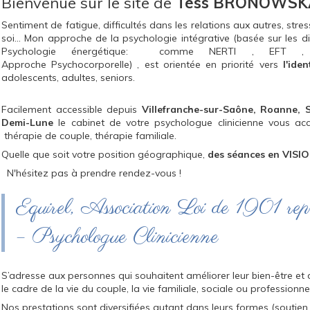
Bienvenue sur le site de
Tess BRONOWSK
Sentiment de fatigue, difficultés dans les relations aux autres, st
soi... Mon approche de la psychologie intégrative (basée sur les 
Psychologie énergétique: comme NERTI , EFT , LOG
Approche Psychocorporelle) , est orientée en priorité vers
l'ide
adolescents, adultes, seniors.
Facilement accessible depuis
Villefranche-sur-Saône, Roanne, S
Demi-Lune
le cabinet de votre psychologue clinicienne vous acc
thérapie de couple, thérapie familiale.
Quelle que soit votre position géographique,
des séances en VISIO
N'hésitez pas à prendre rendez-vous !
Equirel, Association Loi de 1901 rep
– Psychologue Clinicienne
S’adresse aux personnes qui souhaitent améliorer leur bien-être et d
le cadre de la vie du couple, la vie familiale, sociale ou professionnel
Nos prestations sont diversifiées autant dans leurs formes (soutien,