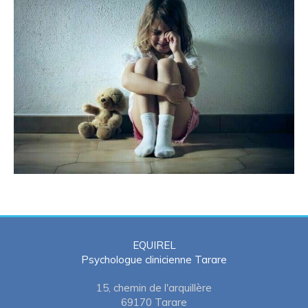
EQUIREL
Psychologue clinicienne Tarare
15, chemin de l'arquillère
69170
Tarare